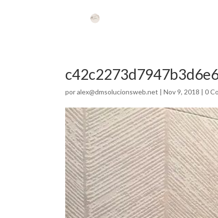
c42c2273d7947b3d6e6
por
alex@dmsolucionsweb.net
|
Nov 9, 2018
|
0 C