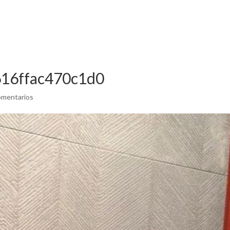
INICIO
NOSOTR
16ffac470c1d0
omentarios