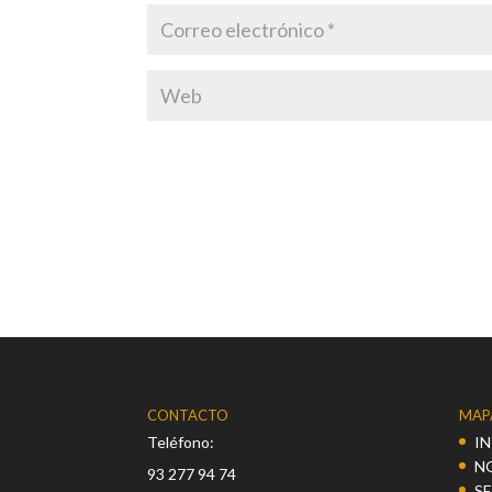
CONTACTO
MAP
Teléfono:
IN
N
93 277 94 74
S