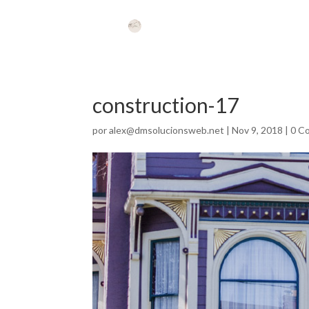
construction-17
por
alex@dmsolucionsweb.net
|
Nov 9, 2018
|
0 C