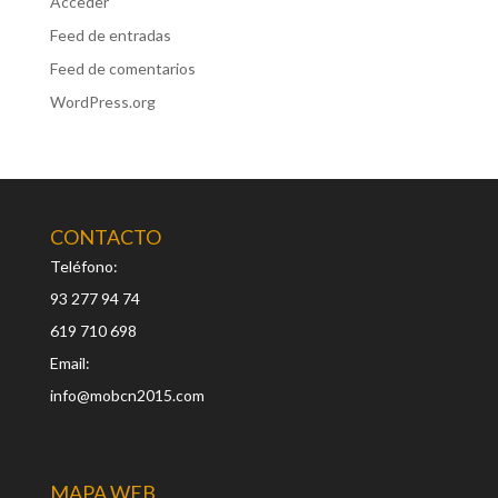
Acceder
Feed de entradas
Feed de comentarios
WordPress.org
CONTACTO
Teléfono:
93 277 94 74
619 710 698
Email:
info@mobcn2015.com
MAPA WEB