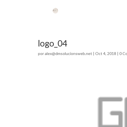
logo_04
por
alex@dmsolucionsweb.net
|
Oct 4, 2018
|
0 C